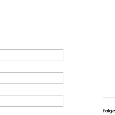
E
A
u
T
A
t
T
A
w
H
folge