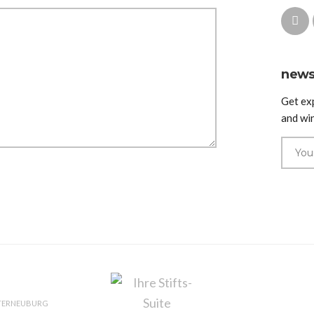
news
Get ex
and wi
TERNEUBURG