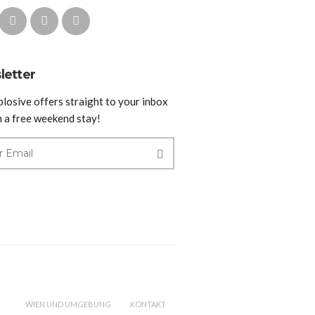
letter
plosive offers straight to your inbox
n a free weekend stay!
WIEN UND UMGEBUNG
KONTAKT