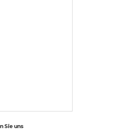
in perfekter
usgangspunkt für
nseren Wien-Besuch!
olles historisches
mbiente, schnell in Wien,
rotzdem fernab vom
rubel und super
usstattung. Wir kommen
ieder!
ELMUT S. – HAMBURG, DEUTSCHLAND
n Sie uns