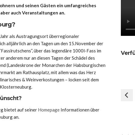
wohnern und seinen Gästen ein umfangreiches
 aber auch Veranstaltungen an.
uburg?
 Jahr als Austragungsort überregionaler
lich alljährlich an den Tagen um den 15.November der
“Fasslrutschens”, über das legendäre 1000l-Fass im
Verf
unter anderem nur an diesen Tagen der Schädel des
end (Landeskrone der Monarchen der Habsburgischen
ahrmarkt am Rathausplatz, mit allem was das Herz
linarisches & Weinverkostungen – locken seit dem
 Klosterneuburg.
wünscht?
 bietet auf seiner
Homepage
Informationen über
euburg an.