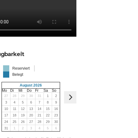
ügbarkeit
Reserviert
Belegt
August 2026
Mo
Di
Mi
Do
Fr
Sa
So
27
28
29
30
31
1
2
3
4
5
6
7
8
9
10
11
12
13
14
15
16
17
18
19
20
21
22
23
24
25
26
27
28
29
30
31
1
2
3
4
5
6